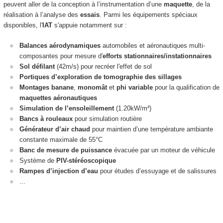
peuvent aller de la conception à l’instrumentation d’une
maquette
, de la
réalisation à l’analyse des
essais
. Parmi les équipements spéciaux
disponibles, l'
IAT
s'appuie notamment sur :
Balances aérodynamiques
automobiles et aéronautiques multi-
composantes pour mesure d'
efforts stationnaires/instationnaires
Sol défilant
(42m/s) pour recréer l'effet de sol
Portiques d’exploration de tomographie des sillages
Montages banane
,
monomât
et
phi variable
pour la qualification de
maquettes aéronautiques
Simulation de l’ensoleillement
(1.20kW/m²)
Bancs à rouleaux
pour simulation routière
Générateur d’air chaud
pour maintien d’une température ambiante
constante maximale de 55°C
Banc de mesure de puissance
évacuée par un moteur de véhicule
Système de
PIV-stéréoscopique
Rampes d’injection d’eau
pour études d’essuyage et de salissures
...