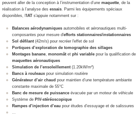
peuvent aller de la conception à l’instrumentation d’une
maquette
, de la
réalisation à l’analyse des
essais
. Parmi les équipements spéciaux
disponibles, l'
IAT
s'appuie notamment sur :
Balances aérodynamiques
automobiles et aéronautiques multi-
composantes pour mesure d'
efforts stationnaires/instationnaires
Sol défilant
(42m/s) pour recréer l'effet de sol
Portiques d’exploration de tomographie des sillages
Montages banane
,
monomât
et
phi variable
pour la qualification de
maquettes aéronautiques
Simulation de l’ensoleillement
(1.20kW/m²)
Bancs à rouleaux
pour simulation routière
Générateur d’air chaud
pour maintien d’une température ambiante
constante maximale de 55°C
Banc de mesure de puissance
évacuée par un moteur de véhicule
Système de
PIV-stéréoscopique
Rampes d’injection d’eau
pour études d’essuyage et de salissures
...