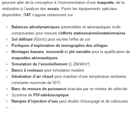
peuvent aller de la conception à l’instrumentation d’une
maquette
, de la
réalisation à l’analyse des
essais
. Parmi les équipements spéciaux
disponibles, l'
IAT
s'appuie notamment sur :
Balances aérodynamiques
automobiles et aéronautiques multi-
composantes pour mesure d'
efforts stationnaires/instationnaires
Sol défilant
(42m/s) pour recréer l'effet de sol
Portiques d’exploration de tomographie des sillages
Montages banane
,
monomât
et
phi variable
pour la qualification de
maquettes aéronautiques
Simulation de l’ensoleillement
(1.20kW/m²)
Bancs à rouleaux
pour simulation routière
Générateur d’air chaud
pour maintien d’une température ambiante
constante maximale de 55°C
Banc de mesure de puissance
évacuée par un moteur de véhicule
Système de
PIV-stéréoscopique
Rampes d’injection d’eau
pour études d’essuyage et de salissures
...