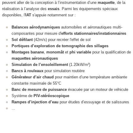
peuvent aller de la conception à l’instrumentation d’une
maquette
, de la
réalisation à l’analyse des
essais
. Parmi les équipements spéciaux
disponibles, l'
IAT
s'appuie notamment sur :
Balances aérodynamiques
automobiles et aéronautiques multi-
composantes pour mesure d'
efforts stationnaires/instationnaires
Sol défilant
(42m/s) pour recréer l'effet de sol
Portiques d’exploration de tomographie des sillages
Montages banane
,
monomât
et
phi variable
pour la qualification de
maquettes aéronautiques
Simulation de l’ensoleillement
(1.20kW/m²)
Bancs à rouleaux
pour simulation routière
Générateur d’air chaud
pour maintien d’une température ambiante
constante maximale de 55°C
Banc de mesure de puissance
évacuée par un moteur de véhicule
Système de
PIV-stéréoscopique
Rampes d’injection d’eau
pour études d’essuyage et de salissures
...