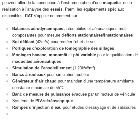
peuvent aller de la conception à l’instrumentation d’une
maquette
, de la
réalisation à l’analyse des
essais
. Parmi les équipements spéciaux
disponibles, l'
IAT
s'appuie notamment sur :
Balances aérodynamiques
automobiles et aéronautiques multi-
composantes pour mesure d'
efforts stationnaires/instationnaires
Sol défilant
(42m/s) pour recréer l'effet de sol
Portiques d’exploration de tomographie des sillages
Montages banane
,
monomât
et
phi variable
pour la qualification de
maquettes aéronautiques
Simulation de l’ensoleillement
(1.20kW/m²)
Bancs à rouleaux
pour simulation routière
Générateur d’air chaud
pour maintien d’une température ambiante
constante maximale de 55°C
Banc de mesure de puissance
évacuée par un moteur de véhicule
Système de
PIV-stéréoscopique
Rampes d’injection d’eau
pour études d’essuyage et de salissures
...