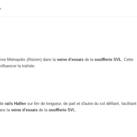
7
mme Metropolis (Alstom) dans la
veine d'essais
de la
soufflerie SVL
. Cette
fluencer la traînée.
 de
rails Halfen
sur 6m de longueur, de part et d'autre du sol défilant, facilitan
ans la
veine d'essais
de la
soufflerie SV
L.