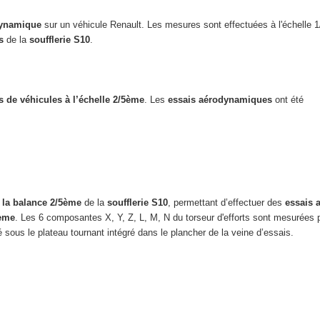
dynamique
sur un véhicule Renault. Les mesures sont effectuées à l'échelle 
s
de la
soufflerie S10
.
 de véhicules à l’échelle 2/5ème
. Les
essais aérodynamiques
ont été
 la balance 2/5ème
de la
soufflerie S10
, permettant d’effectuer des
essais 
5ème
. Les 6 composantes X, Y, Z, L, M, N du torseur d'efforts sont mesurée
ué sous le plateau tournant intégré dans le plancher de la veine d’essais.