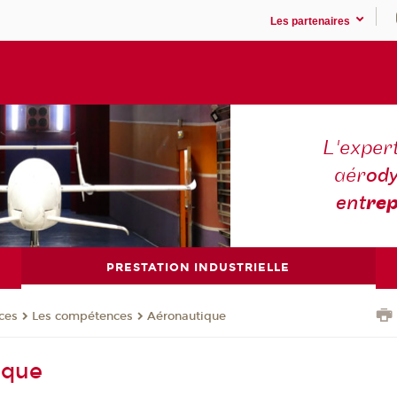
Les partenaires
L'expert
aér
ody
ent
rep
PRESTATION INDUSTRIELLE
ces
Les compétences
Aéronautique
ique