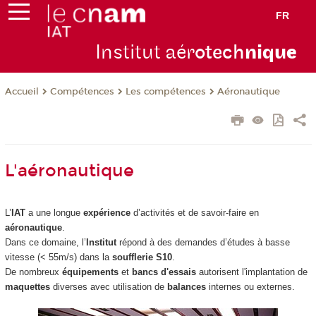
FR
Institut aér
otech
niqu
e
Compétences
Les compétences
Aéronautique
Accueil
L'aéronautique
L’
IAT
a une longue
expérience
d’activités et de savoir-faire en
aéronautique
.
Dans ce domaine, l’
Institut
répond à des demandes d’études à basse
vitesse (< 55m/s) dans la
soufflerie S10
.
De nombreux
équipements
et
bancs d'essais
autorisent l'implantation de
maquettes
diverses avec utilisation de
balances
internes ou externes.