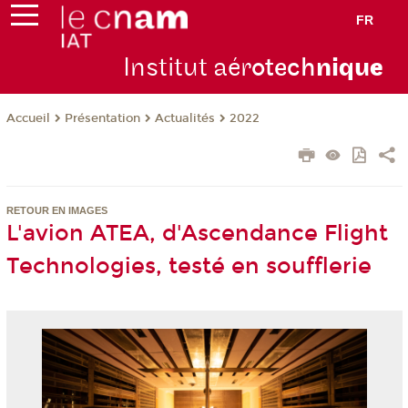
FR
Institut aér
otech
niqu
e
Présentation
Actualités
2022
Accueil
RETOUR EN IMAGES
L'avion ATEA, d'Ascendance Flight
Technologies, testé en soufflerie