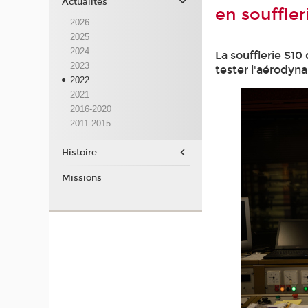
Actualités
en souffler
2026
2025
2024
La soufflerie S10
2023
tester l'aérodyn
2022
2021
2016-2020
2011-2015
Histoire
Missions