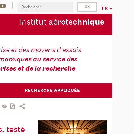
FR
Institut aér
otech
niqu
e
ise et des moyens d'essais
namiques au service des
rises et de la recherche
RECHERCHE APPLIQUÉE
, testé