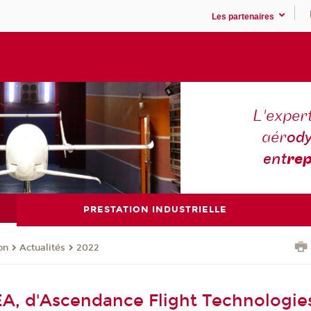
Les partenaires
L'expert
aér
ody
ent
rep
PRESTATION INDUSTRIELLE
on
Actualités
2022
EA, d'Ascendance Flight Technologies