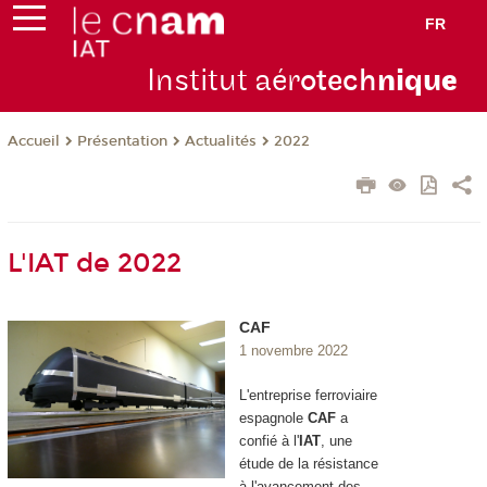
FR
Institut aér
otech
niqu
e
Présentation
Actualités
2022
Accueil
L'IAT de 2022
CAF
1 novembre 2022
L'entreprise ferroviaire
espagnole
CAF
a
confié à l'
IAT
, une
étude de la résistance
à l'avancement des