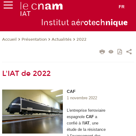
FR
Institut aér
otech
niqu
e
Présentation
Actualités
2022
Accueil
L'IAT de 2022
CAF
1 novembre 2022
L'entreprise ferroviaire
espagnole
CAF
a
confié à l'
IAT
, une
étude de la résistance
à l'avancement des