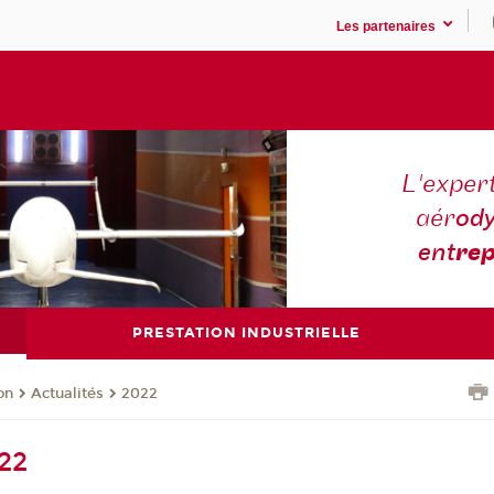
Les partenaires
L'expert
aér
ody
ent
rep
PRESTATION INDUSTRIELLE
on
Actualités
2022
022