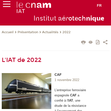
FR
Institut aér
otech
niqu
e
Présentation
Actualités
2022
Accueil
L'IAT de 2022
CAF
1 novembre 2022
L'entreprise ferroviaire
espagnole
CAF
a
confié à l'
IAT
, une
étude de la résistance
à l'avancement des