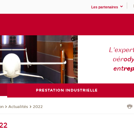
Les partenaires
L'expert
aér
ody
ent
rep
PRESTATION INDUSTRIELLE
on
Actualités
2022
022