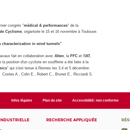
mier congrès "
médical & performances
" de la
 de Cyclisme
, organisée le 15 et 16 novembre à Toulouse.
n characterization in wind tunnels"
ravaux fait en collaboration avec
Alten
, la
FFC
et l'
IAT
,
 la position d'un cycliste en soufflerie a été faite à la
sics
" qui s'est tenue à Rennes les 3,4 et 5 décembre:
., Costes A., Colin E., Robert C., Brunet E., Ricciardi S.
Infos légales
Plan du site
Accessibilité: non conforme
INDUSTRIELLE
RECHERCHE APPLIQUÉE
RÉS