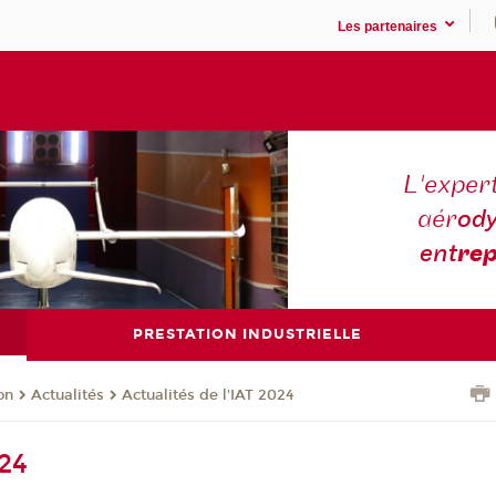
Les partenaires
L'expert
aér
ody
ent
rep
PRESTATION INDUSTRIELLE
on
Actualités
Actualités de l'IAT 2024
024