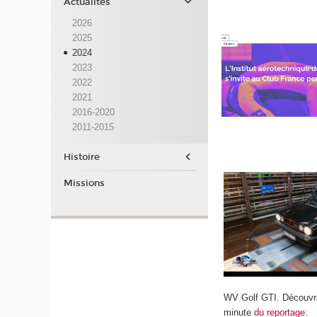
Actualités
2026
2025
2024
2023
2022
2021
2016-2020
2011-2015
Histoire
Missions
WV Golf GTI. Découvre
minute
du reportage
.