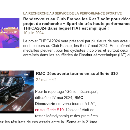
LA RECHERCHE AU SERVICE DE LA PERFORMANCE SPORTIVE
Rendez-vous au Club France les 6 et 7 août pour déco
projet de recherche « Sport de très haute performanc
THPCA2024 dans lequel l’IAT est impliqué !
10 juin 2024
Le projet THPCA2024 sera présenté par plusieurs de ses acteu
contributeurs au Club France, les 6 et 7 aout 2024. En espérant q
médailles pleuvent pour les cyclistes tricolores et surtout ceux 
entraînés dans les souffleries de l'Institut aérotechnique (IAT)
RMC Découverte tourne en soufflerie S10
27 mai 2024
Pour le reportage "Génie mécanique",
diffusé le 27 mai 2024,
RMC
Découverte
est venu tourner à l'IAT,
en soufflerie S10
. L'objectif était de
tester l'aérodynamique des premières
z les résultats de ces essais entre la 15ème et la 21ème