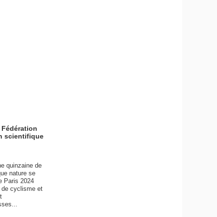
a Fédération
n scientifique
une quinzaine de
que nature se
de Paris 2024
e de cyclisme et
t
sses...