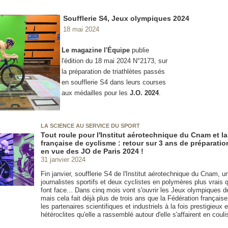
Soufflerie S4, Jeux olympiques 2024
18 mai 2024
Le magazine l'Équipe
publie
l'édition du 18 mai 2024 N°2173, sur
la préparation de triathlètes passés
en soufflerie S4 dans leurs courses
aux médailles pour les
J.O. 2024
.
LA SCIENCE AU SERVICE DU SPORT
Tout roule pour l'Institut aérotechnique du Cnam et l
française de cyclisme : retour sur 3 ans de préparatio
en vue des JO de Paris 2024 !
31 janvier 2024
Fin janvier, soufflerie S4 de l'Institut aérotechnique du Cnam, 
journalistes sportifs et deux cyclistes en polymères plus vrais 
font face... Dans cinq mois vont s'ouvrir les Jeux olympiques 
mais cela fait déjà plus de trois ans que la Fédération français
les partenaires scientifiques et industriels à la fois prestigieux e
hétéroclites qu'elle a rassemblé autour d'elle s'affairent en couli