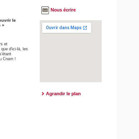
Nous écrire
uvrir le
e »
rs et
ue d'ici-là, les
s'étant
 du Cnam !
Agrandir le plan