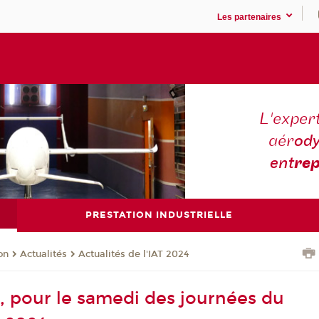
Les partenaires
L'expert
aér
ody
ent
rep
PRESTATION INDUSTRIELLE
on
Actualités
Actualités de l'IAT 2024
T, pour le samedi des journées du