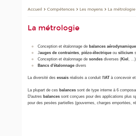
Compétences
Les moyens
La métrologie
Accueil
La métrologie
Conception et étalonnage de
balances aérodynamique
J
auges de contraintes
,
piézo-électrique
ou
silicium
s
Conception et étalonnage de
sondes
diverses (
Kiel
, ...)
Bancs d'étalonnage
divers
La diversité des
essais
réalisés a conduit l'
IAT
à concevoir et
La plupart de ces
balances
sont de type interne à 6 composan
D'autres
balances
sont conçues pour des applications plus s
pour des pesées partielles (gouvernes, charges emportées, rét