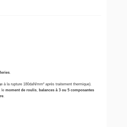
leries
.
ge à la rupture 180daN/mm² après traitement thermique).
t le
moment de roulis
,
balances à 3 ou 5 composantes
re
.