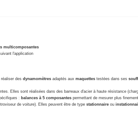
s multicomposantes
uivant l'application
 réaliser des
dynamomètres
adaptés aux
maquettes
testées dans ses
souff
tes. Elles sont réalisées dans des barreaux d'acier à haute résistance (char
pécifiques :
balances à 5 composantes
permettant de mesurer plus finemen
roviseur de voiture). Elles peuvent être de type
stationnaire
ou
instationnai