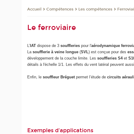
Compétences
Les compétences
Ferrovia
Accueil
Le ferroviaire
L’
IAT
dispose de 3
souffleries
pour l'
aérodynamique ferrovi
La
soufflerie à veine longue
(
SVL
) est conçue pour des
ess
développement de la couche limite. Les
souffleries
S4
et
S1
détails à l'échelle 1/1. Les effets du vent latéral peuvent aussi
Enfin, le
souffleur Bréguet
permet l’étude de
circuits aérau
Exemples d'applications