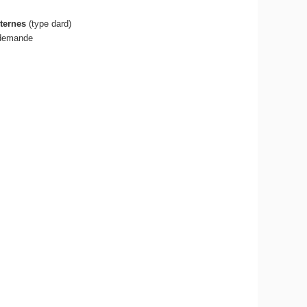
ternes
(type dard)
 demande