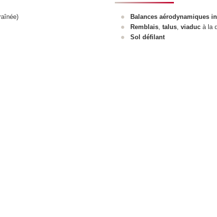
raînée)
Balances aérodynamiques in
Remblais
,
talus
,
viaduc
à la
Sol défilant