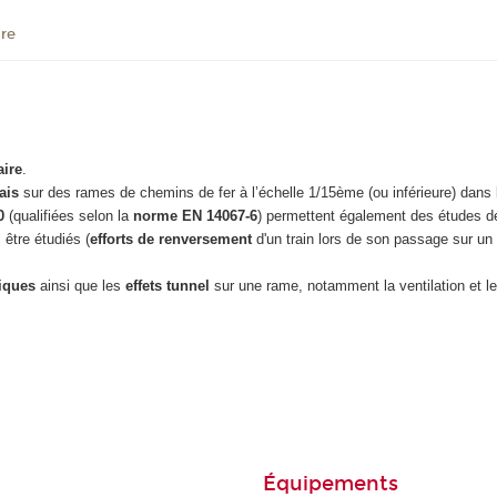
ire
aire
.
ais
sur des rames de chemins de fer à l’échelle 1/15ème (ou inférieure) dans la
0
(qualifiées selon la
norme EN 14067-6
) permettent également des études de
 être étudiés (
efforts de renversement
d'un train lors de son passage sur un 
liques
ainsi que les
effets tunnel
sur une rame, notamment la ventilation et l
Équipements