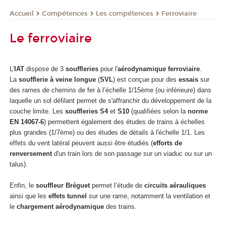
Compétences
Les compétences
Ferroviaire
Accueil
Le ferroviaire
L’
IAT
dispose de 3
souffleries
pour l'
aérodynamique ferroviaire
.
La
soufflerie à veine longue
(
SVL
) est conçue pour des
essais
sur
des rames de chemins de fer à l’échelle 1/15ème (ou inférieure) dans
laquelle un sol défilant permet de s'affranchir du développement de la
couche limite. Les
souffleries
S4
et
S10
(qualifiées selon la
norme
EN 14067-6
) permettent également des études de trains à échelles
plus grandes (1/7ème) ou des études de détails à l'échelle 1/1. Les
effets du vent latéral peuvent aussi être étudiés (
efforts de
renversement
d'un train lors de son passage sur un viaduc ou sur un
talus).
Enfin, le
souffleur Bréguet
permet l’étude de
circuits aérauliques
ainsi que les
effets tunnel
sur une rame, notamment la ventilation et
le
chargement aérodynamique
des trains.