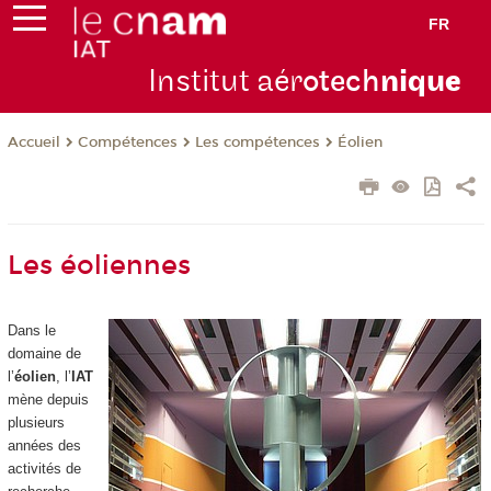
FR
Institut aér
otech
niqu
e
Compétences
Les compétences
Éolien
Accueil
Les éoliennes
Dans le
domaine de
l’
éolien
, l’
IAT
mène depuis
plusieurs
années des
activités de