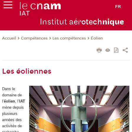
FR
Institut aér
otech
niqu
e
Compétences
Les compétences
Éolien
Accueil
Les éoliennes
Dans le
domaine de
l’
éolien
, l’
IAT
mène depuis
plusieurs
années des
activités de