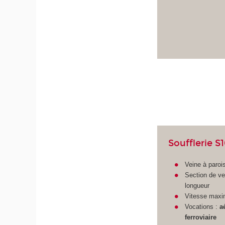
Soufflerie S
Veine à paroi
Section de v
longueur
Vitesse maxi
Vocations :
a
ferroviaire