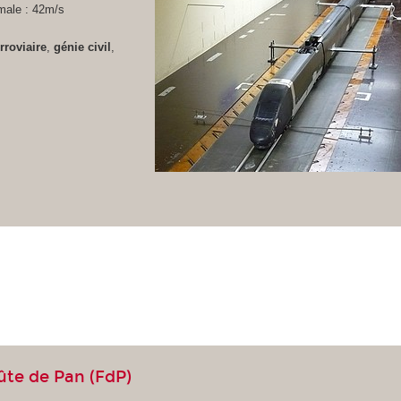
male : 42m/s
erroviaire
,
génie civil
,
lûte de Pan (FdP)