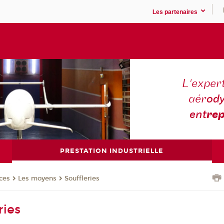
Les partenaires
L'expert
aér
ody
ent
rep
PRESTATION INDUSTRIELLE
ces
Les moyens
Souffleries
ries