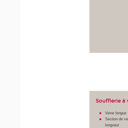
Soufflerie à
Veine longue
Section de ve
longueur