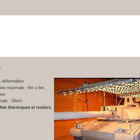
6
s déformables
eine maximale : 6m x 6m,
eur
male : 20m/s
ffets thermiques et routiers
,