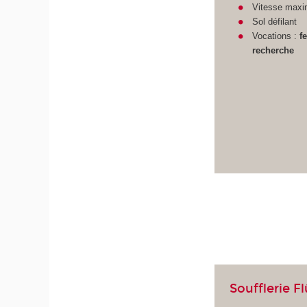
Vitesse maxi
Sol défilant
Vocations :
f
recherche
Soufflerie F