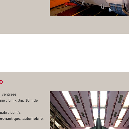
10
s ventilées
eine : 5m x 3m, 10m de
male : 55m/s
éronautique
,
automobile
,