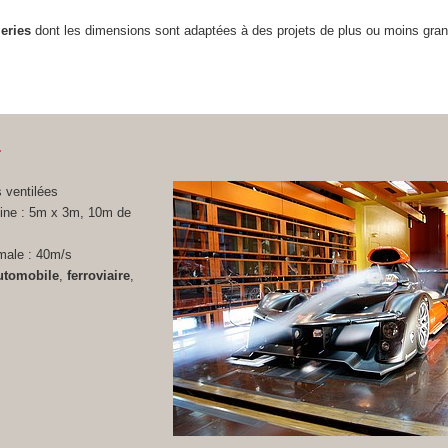
leries
dont les dimensions sont adaptées à des projets de plus ou moins gra
4
s ventilées
eine : 5m x 3m, 10m de
male : 40m/s
utomobile
,
ferroviaire
,