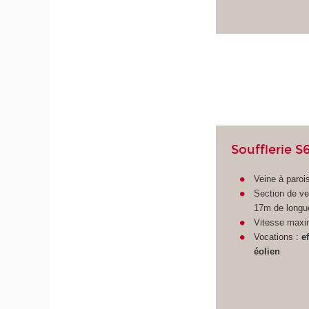
Soufflerie S
Veine à paroi
Section de v
17m de longu
Vitesse maxi
Vocations :
e
éolien