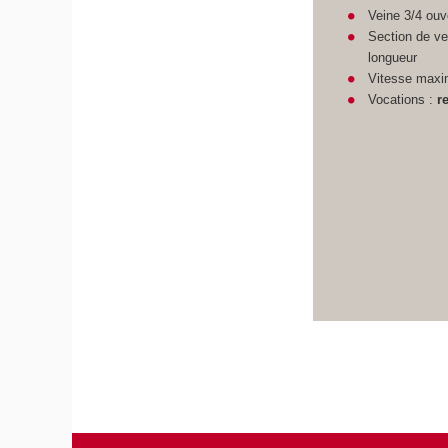
Veine 3/4 ouv
Section de ve
longueur
Vitesse maxi
Vocations :
r