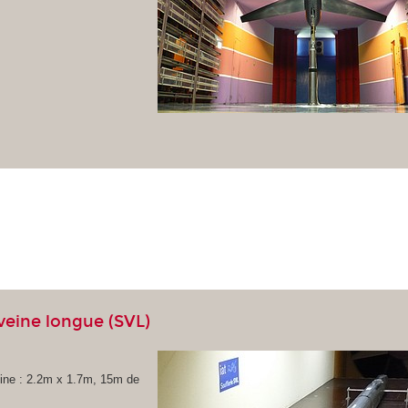
 veine longue (SVL)
ine : 2.2m x 1.7m, 15m de