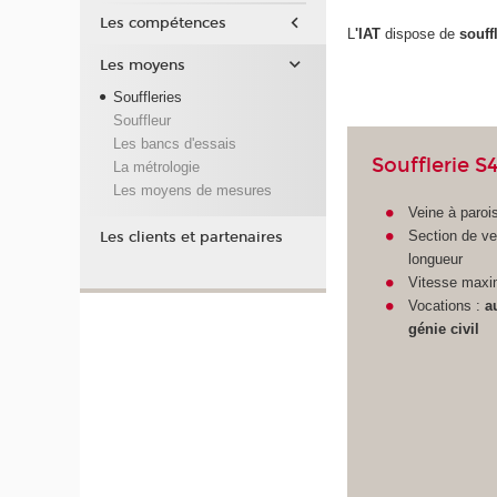
Les compétences
L
'IAT
dispose de
souff
Les moyens
Souffleries
Souffleur
Les bancs d'essais
Soufflerie S
La métrologie
Les moyens de mesures
Veine à paroi
Section de v
Les clients et partenaires
longueur
Vitesse maxi
Vocations :
a
génie civil