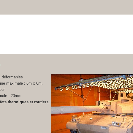
6
s déformables
eine maximale : 6m x 6m,
eur
male : 20m/s
ffets thermiques et routiers
,