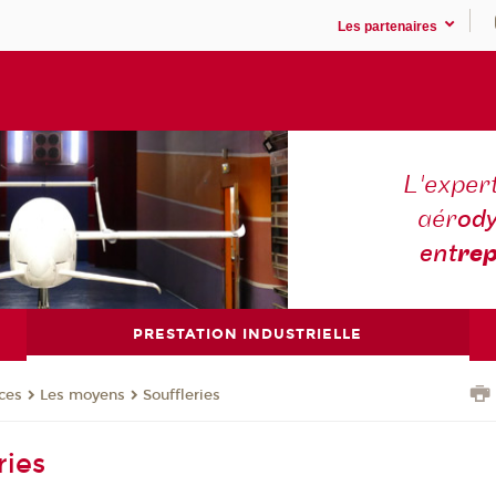
Les partenaires
L'expert
aér
ody
ent
rep
PRESTATION INDUSTRIELLE
ces
Les moyens
Souffleries
ries