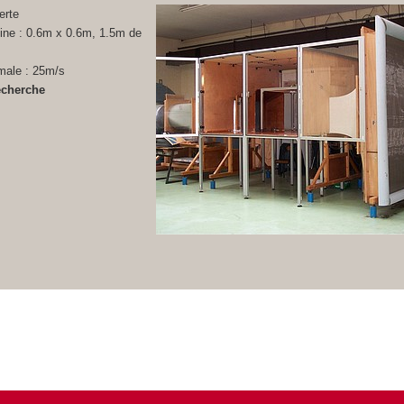
erte
ine : 0.6m x 0.6m, 1.5m de
male : 25m/s
echerche