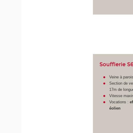
Soufflerie S
Veine à paroi
Section de v
17m de longu
Vitesse maxi
Vocations :
e
éolien