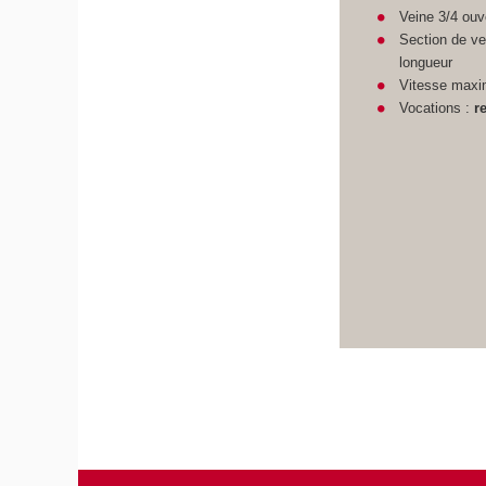
Veine 3/4 ouv
Section de ve
longueur
Vitesse maxi
Vocations :
r