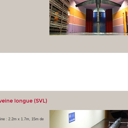
 veine longue (SVL)
ine : 2.2m x 1.7m, 15m de