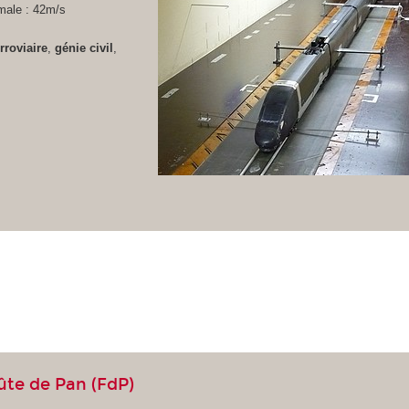
male : 42m/s
erroviaire
,
génie civil
,
lûte de Pan (FdP)