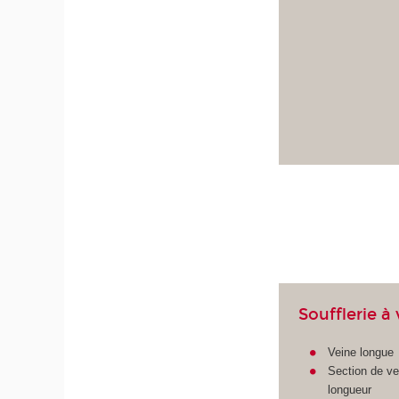
Soufflerie à
Veine longue
Section de ve
longueur