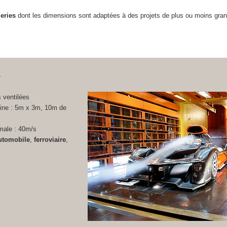
leries
dont les dimensions sont adaptées à des projets de plus ou moins gra
4
s ventilées
eine : 5m x 3m, 10m de
male : 40m/s
utomobile
,
ferroviaire
,