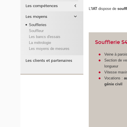
Les compétences
L
'IAT
dispose de
souff
Les moyens
Souffleries
Souffleur
Les bancs d'essais
Soufflerie S
La métrologie
Les moyens de mesures
Veine à paroi
Section de v
Les clients et partenaires
longueur
Vitesse maxi
Vocations :
a
génie civil