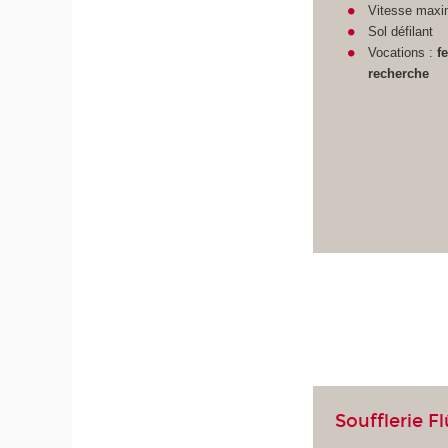
Vitesse maxi
Sol défilant
Vocations :
f
recherche
Soufflerie F