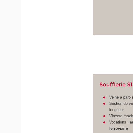
Soufflerie S
Veine à paroi
Section de v
longueur
Vitesse maxi
Vocations :
a
ferroviaire