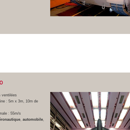
10
s ventilées
eine : 5m x 3m, 10m de
male : 55m/s
éronautique
,
automobile
,