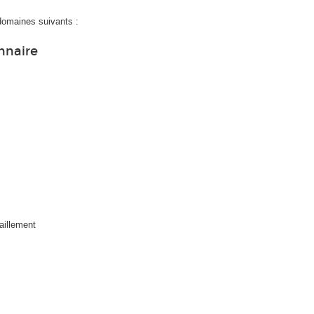
domaines suivants :
nnaire
aillement