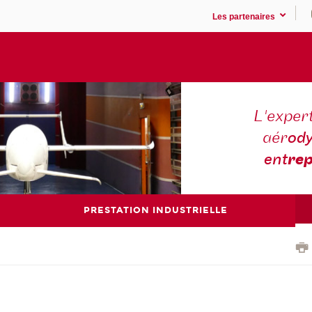
Les partenaires
L'expert
aér
ody
ent
rep
PRESTATION INDUSTRIELLE