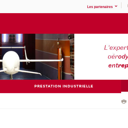
Les partenaires
L'expert
aér
ody
ent
rep
PRESTATION INDUSTRIELLE