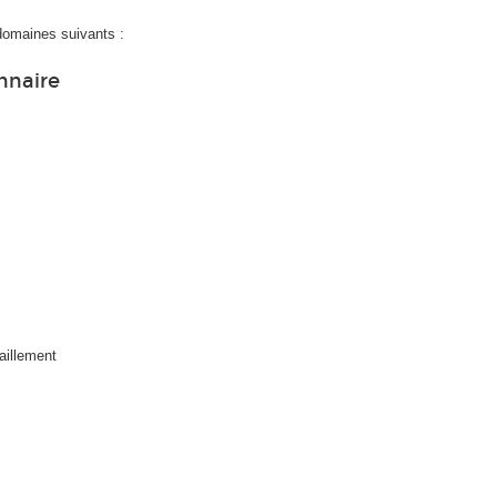
domaines suivants :
nnaire
aillement