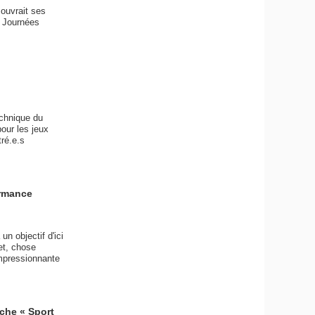
 ouvrait ses
s Journées
echnique du
our les jeux
ré.e.s
ormance
n objectif d'ici
et, chose
impressionnante
rche « Sport