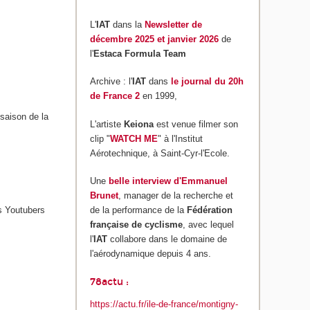
L'
IAT
dans la
Newsletter de
décembre 2025 et janvier 2026
de
l'
Estaca Formula Team
Archive : l'
IAT
dans
le journal du 20h
de France 2
en 1999,
 saison de la
L'artiste
Keiona
est venue filmer son
clip "
WATCH ME
" à l'Institut
Aérotechnique, à Saint-Cyr-l'Ecole.
Une
belle interview d'Emmanuel
Brunet
, manager de la recherche et
es Youtubers
de la performance de la
Fédération
française de cyclisme
, avec lequel
l'
IAT
collabore dans le domaine de
l'aérodynamique depuis 4 ans.
78actu :
https://actu.fr/ile-de-france/montigny-