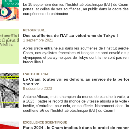
Le 18 septembre dernier, l'Institut aérotechnique (IAT) du Cnam
portes, et celles de ses souffleries, au public dans la cadre de
européennes du patrimoine.
RETOUR SUR...
Des souffleries de l'IAT au vélodrome de Tokyo !
1 septembre 2021
Après s'être entraîné.e.s dans les souffleries de l'Institut aérot
Cnam, nos cyclistes françaises et français se sont envolé.e.s p
olympiques et paralympiques de Tokyo dont ils ne sont pas rent
bredouilles !
L'ACTU DE L'IAT
Le Cnam, toutes voiles dehors, au service de la perf
sportive
8 décembre 2020
Antoine Albeau, multi-champion du monde de planche à voile, a u
à 2023 : battre le record du monde de vitesse absolu à la voile 
inédite, s'entraîne, pour cela, en soufflerie. Notamment dans l'
soufflerie S6 de l'Institut aérotechnique (IAT) du Cnam !
EXCELLENCE SCIENTIFIQUE
Paris 2024 : le Cnam impliqué dans le projet de reche