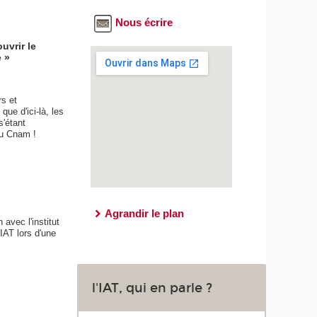
Nous écrire
uvrir le
e »
rs et
ue d'ici-là, les
s'étant
 du Cnam !
Agrandir le plan
avec l'institut
IAT lors d'une
l'IAT, qui en parle ?