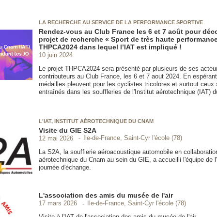
LA RECHERCHE AU SERVICE DE LA PERFORMANCE SPORTIVE
Rendez-vous au Club France les 6 et 7 août pour déco
projet de recherche « Sport de très haute performanc
THPCA2024 dans lequel l’IAT est impliqué !
10 juin 2024
Le projet THPCA2024 sera présenté par plusieurs de ses acteu
contributeurs au Club France, les 6 et 7 aout 2024. En espérant q
médailles pleuvent pour les cyclistes tricolores et surtout ceux 
entraînés dans les souffleries de l'Institut aérotechnique (IAT)
L'IAT, INSTITUT AÉROTECHNIQUE DU CNAM
Visite du GIE S2A
Ile-de-France, Saint-Cyr l'école (78)
12 mai 2026
La S2A, la soufflerie aéroacoustique automobile en collaboration 
aérotechnique du Cnam au sein du GIE, a accueilli l'équipe de l'
journée d'échange.
L'association des amis du musée de l'air
Ile-de-France, Saint-Cyr l'école (78)
17 mars 2026
Visite à l'IAT de l'association des amis du musée de l'air