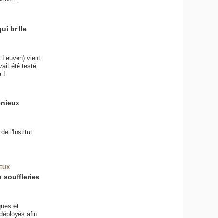
ui brille
U Leuven) vient
vait été testé
 !
énieux
e l'Institut
NEUX
 souffleries
ques et
déployés afin