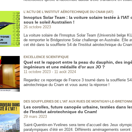
L'ACTU DE L'INSTITUT AÉROTECHNIQUE DU CNAM (IAT)
Innoptus Solar Team : la voiture solaire testée à l'IAT q
sous le soleil Australien !
26 octobre 2023
La voiture solaire de l'Innoptus Solar Team (Université belge K
de remporter le Bridgestone Solar challenge en Australie. Elle a
cet été dans la soufflerie S4 de l'Institut aérotechnique du Cnam
EXCELLENCE SCIENTIFIQUE
Quel est le rapport entre la peau du dauphin, des ing
ingénieurs et une médaille d'or aux JO ?
11 octobre 2023
11 août 2024
Regardez ce reportage de France 3 tourné dans la soufflerie S4 d
aérotechnique du Cnam et vous aurez la réponse !
DES SOUFFLERIES DE L'IAT AUX RUES DE MONTIGNY-LE-BRETON
Les corolles, future canopée urbaine, testées dans les
de l'Institut aérotechnique du Cnam!
29 mars 2023
Saint-Quentin-en-Yvelines sera terre d’accueil des Jeux olympi
paralympiques d’été en 2024. Différents aménagements seront 