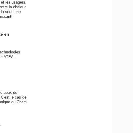
s et les usagers.
ontre la chaleur
la soufflerie
hissant!
té en
Technologies
tte ATEA.
ectueux de
 C'est le cas de
technique du Cnam
1