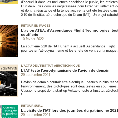
d’accueillir dans les meilleures conditions le public, les athlète
L'un deux, des corolles végétalisées pour lutter naturellement c
et dont la résistance et la tenue aux vents ont été testées dans 
S10 de l'Institut aérotechnique du Cnam (IAT). Un projet rafraîc
RETOUR EN IMAGES
L'avion ATEA, d'Ascendance Flight Technologies, tes
soufflerie
10 février 2022
La soufflerie S10 de l'IAT Cnam a accueilli Ascendance Flight 
pour tester l'aérodynamisme et les effets du vent sur la maque
L'ACTU DE L'INSTITUT AÉROTECHNIQUE
L'IAT teste l'aérodynamisme de l'avion de demain
29 septembre 2021
L'avion de demain pourrait être électrique : beaucoup plus resp
l'environnement, des prototypes sont déjà testés en souffleries.
Cassio, le projet de la start-up Voltaero testé à l'institut aéro
!
RETOUR SUR...
La visite de l'IAT lors des journées du patrimoine 202
29 septembre 2021