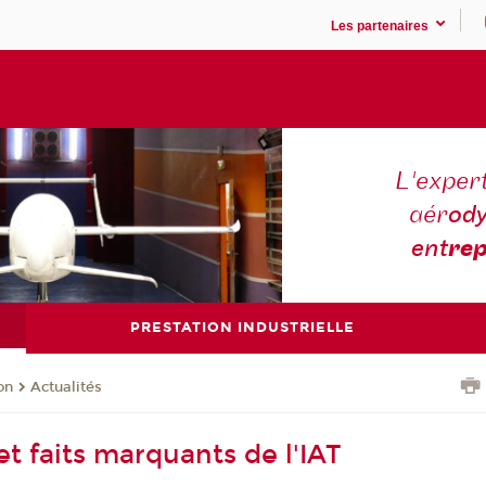
Les partenaires
L'expert
aér
ody
ent
rep
PRESTATION INDUSTRIELLE
on
Actualités
et faits marquants de l'IAT