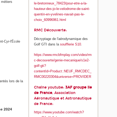
t métiers
le-bretonneux_78423/pour-etre-a-la-
hauteur-des-jo-le-velodrome-de-saint-
quentin-en-yvelines-navait-pas-le-
choix_60996961.html
RMC Découverte:
Décryptage de l'aérodynamique des
int-Cyr-l'École
Golf GTI dans la
soufflerie S10
.
https://www.rmcbfmplay.com/video/rm
c-decouverte/genie-mecanique/s1e2-
golf-gti?
contentId=Product::NEUF_RMCDEC_
RMC00220304&universe=PROVIDER
entés lors de la
Chaîne youtube:
3AF groupe Ile
de France
, Association
Aéronautique et Astronautique
de France:
ne 2024
https://www.youtube.com/watch?