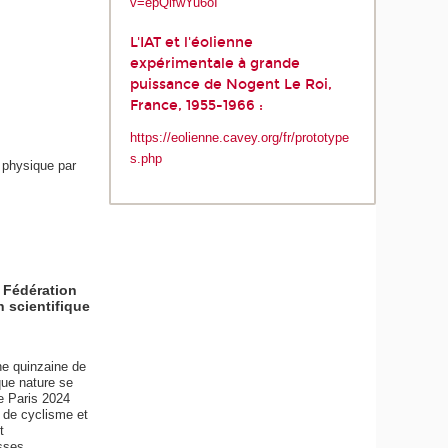
v=epQifwYu6oI
L'IAT et l'éolienne
expérimentale à grande
puissance de Nogent Le Roi,
France, 1955-1966 :
https://eolienne.cavey.org/fr/prototype
s.php
 physique par
a Fédération
n scientifique
une quinzaine de
que nature se
de Paris 2024
e de cyclisme et
t
sses...