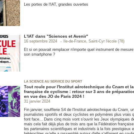
Les portes de l'IAT, grandes ouvertes
L'IAT dans "Sciences et Avenir"
Ile-de-France, Saint-Cyr l'école (78)
16 septembre 2024
Et si on pouvait remplacer n'importe quel instrument de mesure
son smartphone ?
LA SCIENCE AU SERVICE DU SPORT
Tout roule pour l'Institut aérotechnique du Cnam et l
française de cyclisme : retour sur 3 ans de préparatio
en vue des JO de Paris 2024 !
31 janvier 2024
Fin janvier, soufflerie S4 de l'Institut aérotechnique du Cnam, 
journalistes sportifs et deux cyclistes en polymères plus vrais 
font face... Dans cinq mois vont s'ouvrir les Jeux olympiques 
mais cela fait déjà plus de trois ans que la Fédération français
les partenaires scientifiques et industriels à la fois prestigieux e
hétéroclites qu'elle a rassemblé autour d'elle s'affairent en couli