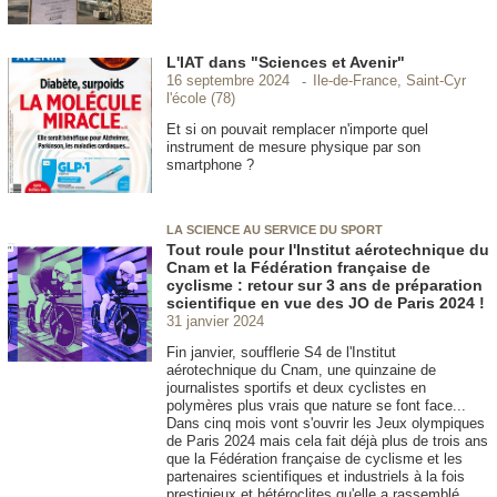
L'IAT dans "Sciences et Avenir"
Ile-de-France, Saint-Cyr
16 septembre 2024
l'école (78)
Et si on pouvait remplacer n'importe quel
instrument de mesure physique par son
smartphone ?
LA SCIENCE AU SERVICE DU SPORT
Tout roule pour l'Institut aérotechnique du
Cnam et la Fédération française de
cyclisme : retour sur 3 ans de préparation
scientifique en vue des JO de Paris 2024 !
31 janvier 2024
Fin janvier, soufflerie S4 de l'Institut
aérotechnique du Cnam, une quinzaine de
journalistes sportifs et deux cyclistes en
polymères plus vrais que nature se font face...
Dans cinq mois vont s'ouvrir les Jeux olympiques
de Paris 2024 mais cela fait déjà plus de trois ans
que la Fédération française de cyclisme et les
partenaires scientifiques et industriels à la fois
prestigieux et hétéroclites qu'elle a rassemblé