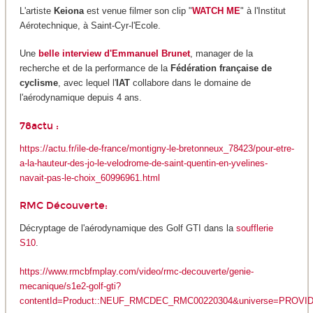
L'artiste
Keiona
est venue filmer son clip "
WATCH ME
" à l'Institut
Aérotechnique, à Saint-Cyr-l'Ecole.
Une
belle interview d'Emmanuel Brunet
, manager de la
recherche et de la performance de la
Fédération française de
cyclisme
, avec lequel l'
IAT
collabore dans le domaine de
l'aérodynamique depuis 4 ans.
78actu :
https://actu.fr/ile-de-france/montigny-le-bretonneux_78423/pour-etre-
a-la-hauteur-des-jo-le-velodrome-de-saint-quentin-en-yvelines-
navait-pas-le-choix_60996961.html
RMC Découverte:
Décryptage de l'aérodynamique des Golf GTI dans la
soufflerie
S10
.
https://www.rmcbfmplay.com/video/rmc-decouverte/genie-
mecanique/s1e2-golf-gti?
contentId=Product::NEUF_RMCDEC_RMC00220304&universe=PROVI