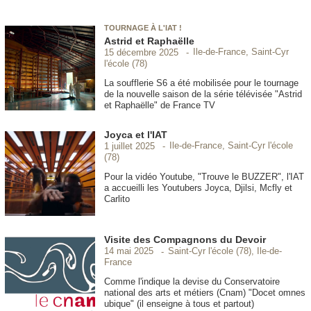
TOURNAGE À L'IAT !
Astrid et Raphaëlle
Ile-de-France, Saint-Cyr
15 décembre 2025
l'école (78)
La soufflerie S6 a été mobilisée pour le tournage
de la nouvelle saison de la série télévisée "Astrid
et Raphaëlle" de France TV
Joyca et l'IAT
Ile-de-France, Saint-Cyr l'école
1 juillet 2025
(78)
Pour la vidéo Youtube, "Trouve le BUZZER", l'IAT
a accueilli les Youtubers Joyca, Djilsi, Mcfly et
Carlito
Visite des Compagnons du Devoir
Saint-Cyr l'école (78), Ile-de-
14 mai 2025
France
Comme l'indique la devise du Conservatoire
national des arts et métiers (Cnam) "Docet omnes
ubique" (il enseigne à tous et partout)