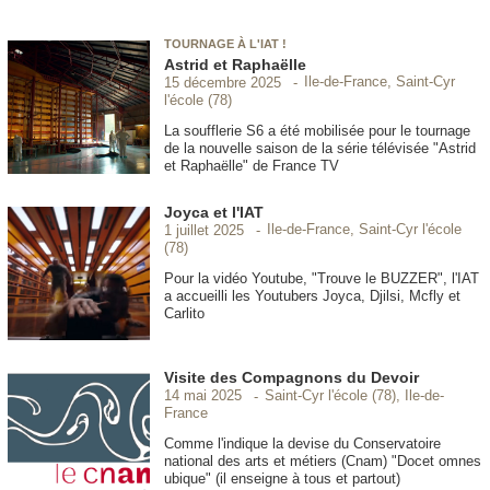
TOURNAGE À L'IAT !
Astrid et Raphaëlle
Ile-de-France, Saint-Cyr
15 décembre 2025
l'école (78)
La soufflerie S6 a été mobilisée pour le tournage
de la nouvelle saison de la série télévisée "Astrid
et Raphaëlle" de France TV
Joyca et l'IAT
Ile-de-France, Saint-Cyr l'école
1 juillet 2025
(78)
Pour la vidéo Youtube, "Trouve le BUZZER", l'IAT
a accueilli les Youtubers Joyca, Djilsi, Mcfly et
Carlito
Visite des Compagnons du Devoir
Saint-Cyr l'école (78), Ile-de-
14 mai 2025
France
Comme l'indique la devise du Conservatoire
national des arts et métiers (Cnam) "Docet omnes
ubique" (il enseigne à tous et partout)