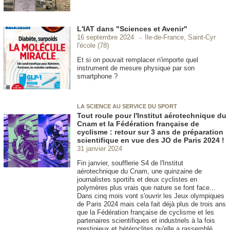
L'IAT dans "Sciences et Avenir"
Ile-de-France, Saint-Cyr
16 septembre 2024
l'école (78)
Et si on pouvait remplacer n'importe quel
instrument de mesure physique par son
smartphone ?
LA SCIENCE AU SERVICE DU SPORT
Tout roule pour l'Institut aérotechnique du
Cnam et la Fédération française de
cyclisme : retour sur 3 ans de préparation
scientifique en vue des JO de Paris 2024 !
31 janvier 2024
Fin janvier, soufflerie S4 de l'Institut
aérotechnique du Cnam, une quinzaine de
journalistes sportifs et deux cyclistes en
polymères plus vrais que nature se font face...
Dans cinq mois vont s'ouvrir les Jeux olympiques
de Paris 2024 mais cela fait déjà plus de trois ans
que la Fédération française de cyclisme et les
partenaires scientifiques et industriels à la fois
prestigieux et hétéroclites qu'elle a rassemblé