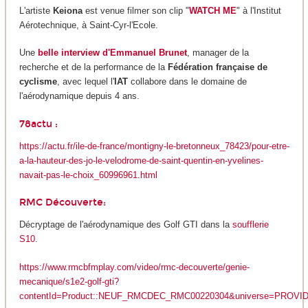
L'artiste
Keiona
est venue filmer son clip "
WATCH ME
" à l'Institut
Aérotechnique, à Saint-Cyr-l'Ecole.
Une
belle interview d'Emmanuel Brunet
, manager de la
recherche et de la performance de la
Fédération française de
cyclisme
, avec lequel l'
IAT
collabore dans le domaine de
l'aérodynamique depuis 4 ans.
78actu :
https://actu.fr/ile-de-france/montigny-le-bretonneux_78423/pour-etre-
a-la-hauteur-des-jo-le-velodrome-de-saint-quentin-en-yvelines-
navait-pas-le-choix_60996961.html
RMC Découverte:
Décryptage de l'aérodynamique des Golf GTI dans la
soufflerie
S10
.
https://www.rmcbfmplay.com/video/rmc-decouverte/genie-
mecanique/s1e2-golf-gti?
contentId=Product::NEUF_RMCDEC_RMC00220304&universe=PROVI