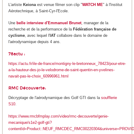
L'artiste
Keiona
est venue filmer son clip "
WATCH ME
" à l'Institut
Aérotechnique, à Saint-Cyr-l'Ecole.
Une
belle interview d'Emmanuel Brunet
, manager de la
recherche et de la performance de la
Fédération française de
cyclisme
, avec lequel l'
IAT
collabore dans le domaine de
l'aérodynamique depuis 4 ans.
78actu :
https://actu.fr/ile-de-france/montigny-le-bretonneux_78423/pour-etre-
a-la-hauteur-des-jo-le-velodrome-de-saint-quentin-en-yvelines-
navait-pas-le-choix_60996961.html
RMC Découverte:
Décryptage de l'aérodynamique des Golf GTI dans la
soufflerie
S10
.
https://www.rmcbfmplay.com/video/rmc-decouverte/genie-
mecanique/s1e2-golf-gti?
contentId=Product::NEUF_RMCDEC_RMC00220304&universe=PROVI