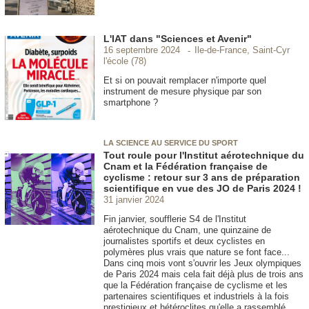
L'IAT dans "Sciences et Avenir"
Ile-de-France, Saint-Cyr
16 septembre 2024
l'école (78)
Et si on pouvait remplacer n'importe quel
instrument de mesure physique par son
smartphone ?
LA SCIENCE AU SERVICE DU SPORT
Tout roule pour l'Institut aérotechnique du
Cnam et la Fédération française de
cyclisme : retour sur 3 ans de préparation
scientifique en vue des JO de Paris 2024 !
31 janvier 2024
Fin janvier, soufflerie S4 de l'Institut
aérotechnique du Cnam, une quinzaine de
journalistes sportifs et deux cyclistes en
polymères plus vrais que nature se font face...
Dans cinq mois vont s'ouvrir les Jeux olympiques
de Paris 2024 mais cela fait déjà plus de trois ans
que la Fédération française de cyclisme et les
partenaires scientifiques et industriels à la fois
prestigieux et hétéroclites qu'elle a rassemblé