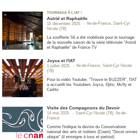
TOURNAGE À L'IAT !
Astrid et Raphaëlle
Ile-de-France, Saint-Cyr
15 décembre 2025
l'école (78)
La soufflerie S6 a été mobilisée pour le tournage
de la nouvelle saison de la série télévisée "Astrid
et Raphaëlle" de France TV
Joyca et l'IAT
Ile-de-France, Saint-Cyr l'école
1 juillet 2025
(78)
Pour la vidéo Youtube, "Trouve le BUZZER", l'IAT
a accueilli les Youtubers Joyca, Djilsi, Mcfly et
Carlito
Visite des Compagnons du Devoir
Saint-Cyr l'école (78), Ile-de-
14 mai 2025
France
Comme l'indique la devise du Conservatoire
national des arts et métiers (Cnam) "Docet omnes
ubique" (il enseigne à tous et partout)