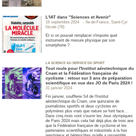
L'IAT dans "Sciences et Avenir"
Ile-de-France, Saint-Cyr
16 septembre 2024
l'école (78)
Et si on pouvait remplacer n'importe quel
instrument de mesure physique par son
smartphone ?
LA SCIENCE AU SERVICE DU SPORT
Tout roule pour l'Institut aérotechnique du
Cnam et la Fédération française de
cyclisme : retour sur 3 ans de préparation
scientifique en vue des JO de Paris 2024 !
31 janvier 2024
Fin janvier, soufflerie S4 de l'Institut
aérotechnique du Cnam, une quinzaine de
journalistes sportifs et deux cyclistes en
polymères plus vrais que nature se font face...
Dans cinq mois vont s'ouvrir les Jeux olympiques
de Paris 2024 mais cela fait déjà plus de trois ans
que la Fédération française de cyclisme et les
partenaires scientifiques et industriels à la fois
prestigieux et hétéroclites qu'elle a rassemblé