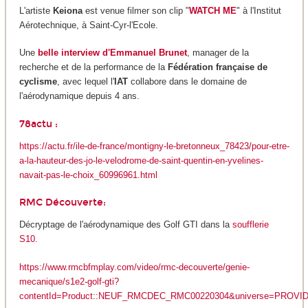
L'artiste
Keiona
est venue filmer son clip "
WATCH ME
" à l'Institut
Aérotechnique, à Saint-Cyr-l'Ecole.
Une
belle interview d'Emmanuel Brunet
, manager de la
recherche et de la performance de la
Fédération française de
cyclisme
, avec lequel l'
IAT
collabore dans le domaine de
l'aérodynamique depuis 4 ans.
78actu :
https://actu.fr/ile-de-france/montigny-le-bretonneux_78423/pour-etre-
a-la-hauteur-des-jo-le-velodrome-de-saint-quentin-en-yvelines-
navait-pas-le-choix_60996961.html
RMC Découverte:
Décryptage de l'aérodynamique des Golf GTI dans la
soufflerie
S10
.
https://www.rmcbfmplay.com/video/rmc-decouverte/genie-
mecanique/s1e2-golf-gti?
contentId=Product::NEUF_RMCDEC_RMC00220304&universe=PROVI