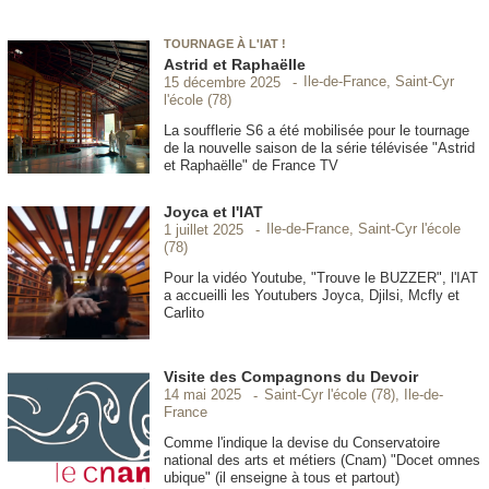
TOURNAGE À L'IAT !
Astrid et Raphaëlle
Ile-de-France, Saint-Cyr
15 décembre 2025
l'école (78)
La soufflerie S6 a été mobilisée pour le tournage
de la nouvelle saison de la série télévisée "Astrid
et Raphaëlle" de France TV
Joyca et l'IAT
Ile-de-France, Saint-Cyr l'école
1 juillet 2025
(78)
Pour la vidéo Youtube, "Trouve le BUZZER", l'IAT
a accueilli les Youtubers Joyca, Djilsi, Mcfly et
Carlito
Visite des Compagnons du Devoir
Saint-Cyr l'école (78), Ile-de-
14 mai 2025
France
Comme l'indique la devise du Conservatoire
national des arts et métiers (Cnam) "Docet omnes
ubique" (il enseigne à tous et partout)