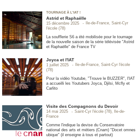
TOURNAGE À L'IAT !
Astrid et Raphaëlle
Ile-de-France, Saint-Cyr
15 décembre 2025
l'école (78)
La soufflerie S6 a été mobilisée pour le tournage
de la nouvelle saison de la série télévisée "Astrid
et Raphaëlle" de France TV
Joyca et l'IAT
Ile-de-France, Saint-Cyr l'école
1 juillet 2025
(78)
Pour la vidéo Youtube, "Trouve le BUZZER", l'IAT
a accueilli les Youtubers Joyca, Djilsi, Mcfly et
Carlito
Visite des Compagnons du Devoir
Saint-Cyr l'école (78), Ile-de-
14 mai 2025
France
Comme l'indique la devise du Conservatoire
national des arts et métiers (Cnam) "Docet omnes
ubique" (il enseigne à tous et partout)