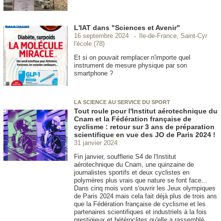
L'IAT dans "Sciences et Avenir"
Ile-de-France, Saint-Cyr
16 septembre 2024
l'école (78)
Et si on pouvait remplacer n'importe quel
instrument de mesure physique par son
smartphone ?
LA SCIENCE AU SERVICE DU SPORT
Tout roule pour l'Institut aérotechnique du
Cnam et la Fédération française de
cyclisme : retour sur 3 ans de préparation
scientifique en vue des JO de Paris 2024 !
31 janvier 2024
Fin janvier, soufflerie S4 de l'Institut
aérotechnique du Cnam, une quinzaine de
journalistes sportifs et deux cyclistes en
polymères plus vrais que nature se font face...
Dans cinq mois vont s'ouvrir les Jeux olympiques
de Paris 2024 mais cela fait déjà plus de trois ans
que la Fédération française de cyclisme et les
partenaires scientifiques et industriels à la fois
prestigieux et hétéroclites qu'elle a rassemblé