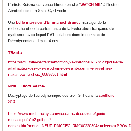
L'artiste
Keiona
est venue filmer son clip "
WATCH ME
" à l'Institut
Aérotechnique, à Saint-Cyr-l'Ecole.
Une
belle interview d'Emmanuel Brunet
, manager de la
recherche et de la performance de la
Fédération française de
cyclisme
, avec lequel l'
IAT
collabore dans le domaine de
l'aérodynamique depuis 4 ans.
78actu :
https://actu.fr/ile-de-france/montigny-le-bretonneux_78423/pour-etre-
a-la-hauteur-des-jo-le-velodrome-de-saint-quentin-en-yvelines-
navait-pas-le-choix_60996961.html
RMC Découverte:
Décryptage de l'aérodynamique des Golf GTI dans la
soufflerie
S10
.
https://www.rmcbfmplay.com/video/rmc-decouverte/genie-
mecanique/s1e2-golf-gti?
contentId=Product::NEUF_RMCDEC_RMC00220304&universe=PROVI