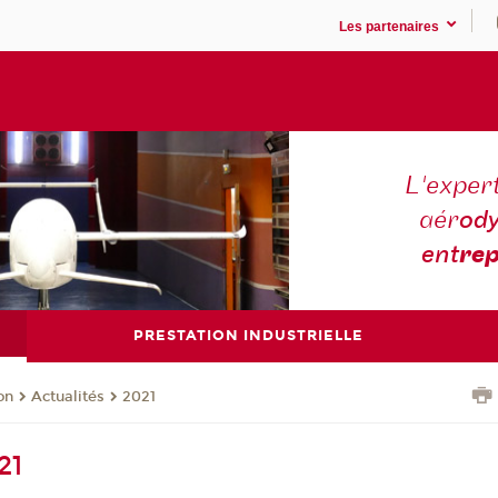
Les partenaires
L'expert
aér
ody
ent
rep
PRESTATION INDUSTRIELLE
on
Actualités
2021
21