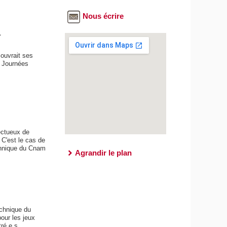
Nous écrire
1
 ouvrait ses
s Journées
ectueux de
 C'est le cas de
technique du Cnam
Agrandir le plan
echnique du
our les jeux
ré.e.s