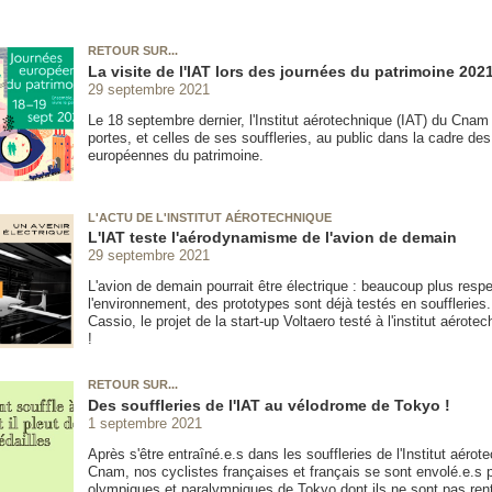
RETOUR SUR...
La visite de l'IAT lors des journées du patrimoine 202
29 septembre 2021
Le 18 septembre dernier, l'Institut aérotechnique (IAT) du Cnam
portes, et celles de ses souffleries, au public dans la cadre de
européennes du patrimoine.
L'ACTU DE L'INSTITUT AÉROTECHNIQUE
L'IAT teste l'aérodynamisme de l'avion de demain
29 septembre 2021
L'avion de demain pourrait être électrique : beaucoup plus resp
l'environnement, des prototypes sont déjà testés en souffleries.
Cassio, le projet de la start-up Voltaero testé à l'institut aéro
!
RETOUR SUR...
Des souffleries de l'IAT au vélodrome de Tokyo !
1 septembre 2021
Après s'être entraîné.e.s dans les souffleries de l'Institut aérot
Cnam, nos cyclistes françaises et français se sont envolé.e.s p
olympiques et paralympiques de Tokyo dont ils ne sont pas rent