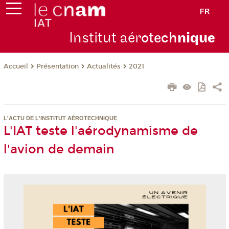
FR
Institut aér
otech
niqu
e
Présentation
Actualités
2021
Accueil
L'ACTU DE L'INSTITUT AÉROTECHNIQUE
L'IAT teste l'aérodynamisme de
l'avion de demain