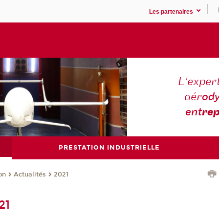
Les partenaires
L'expert
aér
ody
ent
rep
PRESTATION INDUSTRIELLE
on
Actualités
2021
21