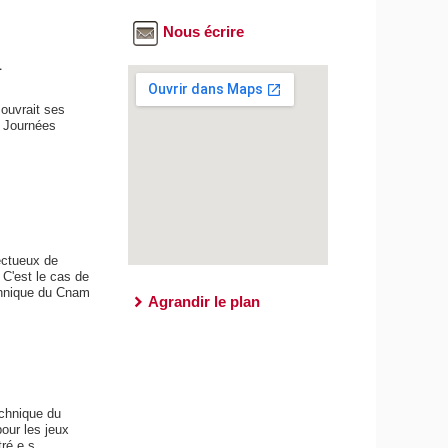
Nous écrire
1
 ouvrait ses
s Journées
ectueux de
 C'est le cas de
technique du Cnam
Agrandir le plan
echnique du
our les jeux
ré.e.s