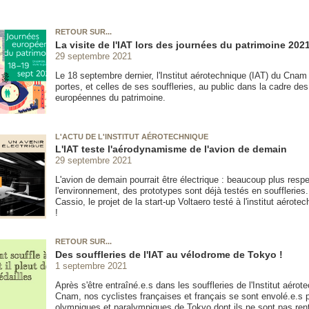
RETOUR SUR...
La visite de l'IAT lors des journées du patrimoine 202
29 septembre 2021
Le 18 septembre dernier, l'Institut aérotechnique (IAT) du Cnam
portes, et celles de ses souffleries, au public dans la cadre de
européennes du patrimoine.
L'ACTU DE L'INSTITUT AÉROTECHNIQUE
L'IAT teste l'aérodynamisme de l'avion de demain
29 septembre 2021
L'avion de demain pourrait être électrique : beaucoup plus resp
l'environnement, des prototypes sont déjà testés en souffleries.
Cassio, le projet de la start-up Voltaero testé à l'institut aéro
!
RETOUR SUR...
Des souffleries de l'IAT au vélodrome de Tokyo !
1 septembre 2021
Après s'être entraîné.e.s dans les souffleries de l'Institut aérot
Cnam, nos cyclistes françaises et français se sont envolé.e.s p
olympiques et paralympiques de Tokyo dont ils ne sont pas rent