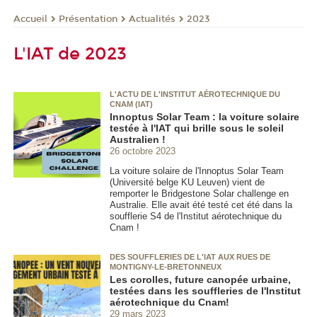
Présentation
Actualités
2023
Accueil
L'IAT de 2023
L'ACTU DE L'INSTITUT AÉROTECHNIQUE DU
CNAM (IAT)
Innoptus Solar Team : la voiture solaire
testée à l'IAT qui brille sous le soleil
Australien !
26 octobre 2023
La voiture solaire de l'Innoptus Solar Team
(Université belge KU Leuven) vient de
remporter le Bridgestone Solar challenge en
Australie. Elle avait été testé cet été dans la
soufflerie S4 de l'Institut aérotechnique du
Cnam !
DES SOUFFLERIES DE L'IAT AUX RUES DE
MONTIGNY-LE-BRETONNEUX
Les corolles, future canopée urbaine,
testées dans les souffleries de l'Institut
aérotechnique du Cnam!
29 mars 2023