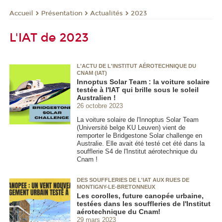
Présentation
Actualités
2023
Accueil
L'IAT de 2023
L'ACTU DE L'INSTITUT AÉROTECHNIQUE DU
CNAM (IAT)
Innoptus Solar Team : la voiture solaire
testée à l'IAT qui brille sous le soleil
Australien !
26 octobre 2023
La voiture solaire de l'Innoptus Solar Team
(Université belge KU Leuven) vient de
remporter le Bridgestone Solar challenge en
Australie. Elle avait été testé cet été dans la
soufflerie S4 de l'Institut aérotechnique du
Cnam !
DES SOUFFLERIES DE L'IAT AUX RUES DE
MONTIGNY-LE-BRETONNEUX
Les corolles, future canopée urbaine,
testées dans les souffleries de l'Institut
aérotechnique du Cnam!
29 mars 2023