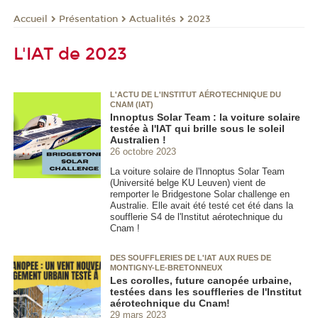
Présentation
Actualités
2023
Accueil
L'IAT de 2023
L'ACTU DE L'INSTITUT AÉROTECHNIQUE DU
CNAM (IAT)
Innoptus Solar Team : la voiture solaire
testée à l'IAT qui brille sous le soleil
Australien !
26 octobre 2023
La voiture solaire de l'Innoptus Solar Team
(Université belge KU Leuven) vient de
remporter le Bridgestone Solar challenge en
Australie. Elle avait été testé cet été dans la
soufflerie S4 de l'Institut aérotechnique du
Cnam !
DES SOUFFLERIES DE L'IAT AUX RUES DE
MONTIGNY-LE-BRETONNEUX
Les corolles, future canopée urbaine,
testées dans les souffleries de l'Institut
aérotechnique du Cnam!
29 mars 2023