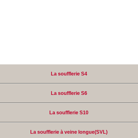
La soufflerie S4
La soufflerie S6
La soufflerie S10
La soufflerie à veine longue(SVL)