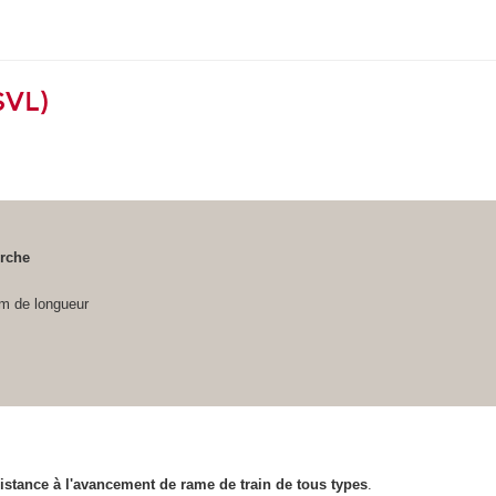
SVL)
rche
5m de longueur
sistance à l'avancement de rame de train de tous types
.