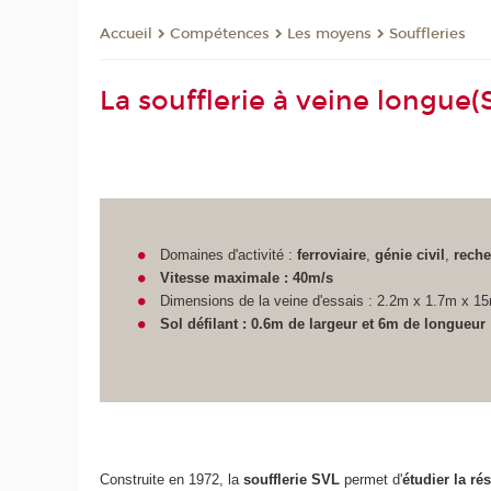
Compétences
Les moyens
Souffleries
Accueil
La soufflerie à veine longue(
Domaines d'activité :
ferroviaire
,
génie civil
,
reche
Vitesse maximale : 40m/s
Dimensions de la veine d'essais : 2.2m x 1.7m x 1
Sol défilant : 0.6m de largeur et 6m de longueur
Construite en 1972, la
soufflerie SVL
permet d'
étudier la ré