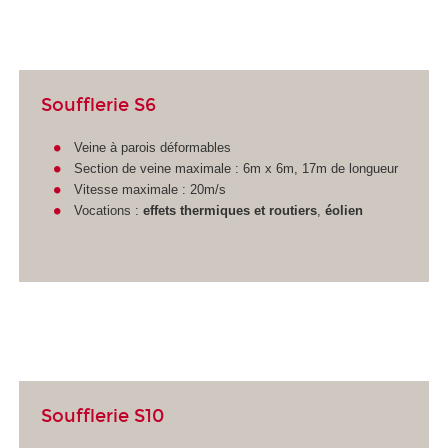
Soufflerie S6
Veine à parois déformables
Section de veine maximale : 6m x 6m, 17m de longueur
Vitesse maximale : 20m/s
Vocations :
effets thermiques et routiers
,
éolien
Soufflerie S10