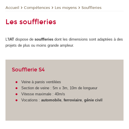
Compétences
Les moyens
Souffleries
Accueil
Les souffleries
L
'IAT
dispose de
souffleries
dont les dimensions sont adaptées à des
projets de plus ou moins grande ampleur.
Soufflerie S4
Veine à parois ventilées
Section de veine : 5m x 3m, 10m de longueur
Vitesse maximale : 40m/s
Vocations :
automobile
,
ferroviaire
,
génie civil