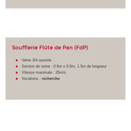
Soufflerie Flûte de Pan (FdP)
Veine 3/4 ouverte
Section de veine : 0.6m x 0.6m, 1.5m de longueur
Vitesse maximale : 25m/s
Vocations :
recherche