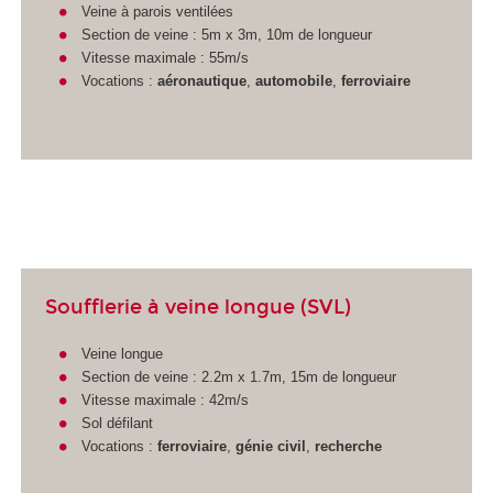
Veine à parois ventilées
Section de veine : 5m x 3m, 10m de longueur
Vitesse maximale : 55m/s
Vocations :
aéronautique
,
automobile
,
ferroviaire
Soufflerie à veine longue (SVL)
Veine longue
Section de veine : 2.2m x 1.7m, 15m de longueur
Vitesse maximale : 42m/s
Sol défilant
Vocations :
ferroviaire
,
génie civil
,
recherche