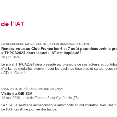
de l'IAT
LA RECHERCHE AU SERVICE DE LA PERFORMANCE SPORTIVE
Rendez-vous au Club France les 6 et 7 août pour découvrir le pr
» THPCA2024 dans lequel l’IAT est impliqué !
10 juin 2024
Le projet THPCA2024 sera présenté par plusieurs de ses acteurs et contribu
d'ici-là, les médailles pleuvent pour les cyclistes tricolores et surtout ceux s
(IAT) du Cnam !
L'IAT, INSTITUT AÉROTECHNIQUE DU CNAM
Visite du GIE S2A
Ile-de-France, Saint-Cyr l'école (78)
12 mai 2026
La S2A, la soufflerie aéroacoustique automobile en collaboration avec l'insti
de l'IAT lors d'une journée d'échange.