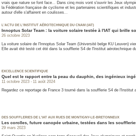
vrais que nature se font face... Dans cinq mois vont s'ouvrir les Jeux olympi
la Fédération française de cyclisme et les partenaires scientifiques et industr
autour d'elle s'affairent en coulisses...
L'ACTU DE L'INSTITUT AÉROTECHNIQUE DU CNAM (IAT)
Innoptus Solar Team : la voiture solaire testée à l'IAT qui brille so
26 octobre 2023
La voiture solaire de l'Innoptus Solar Team (Université belge KU Leuven) vie
Elle avait été testé cet été dans la soufflerie S4 de l'Institut aérotechnique 
EXCELLENCE SCIENTIFIQUE
Quel est le rapport entre la peau du dauphin, des ingénieux ingé
11 octobre 2023
11 août 2024
Regardez ce reportage de France 3 tourné dans la soufflerie S4 de l'Institu
DES SOUFFLERIES DE L'IAT AUX RUES DE MONTIGNY-LE-BRETONNEUX
Les corolles, future canopée urbaine, testées dans les souffleri
29 mars 2023