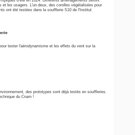
alympiques d’été en 2024. Différents aménagements seront
tes et les usagers. L'un deux, des corolles végétalisées pour
ts ont été testées dans la soufflerie S10 de l'Institut
erie
our tester l'aérodynamisme et les effets du vent sur la
environnement, des prototypes sont déjà testés en souffleries.
rotechnique du Cnam !