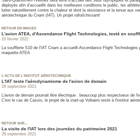
Saint-Quentin-en-Yvelines sera terre d’accueil des Jeux olympiques et par
déployés afin d’accueillir dans les meilleures conditions le public, les athlè
lutter naturellement contre la chaleur et dont la résistance et la tenue aux ven
aérotechnique du Cnam (IAT). Un projet rafraîchissant!
RETOUR EN IMAGES
L'avion ATEA, d'Ascendance Flight Technologies, testé en souffl
10 février 2022
La soufflerie S10 de l'IAT Cnam a accueilli Ascendance Flight Technologies p
maquette ATEA.
L'ACTU DE L'INSTITUT AÉROTECHNIQUE
L'IAT teste l'aérodynamisme de l'avion de demain
29 septembre 2021
L'avion de demain pourrait être électrique : beaucoup plus respectueux de l'
C'est le cas de Cassio, le projet de la start-up Voltaero testé à l'institut aé
RETOUR SUR...
La visite de l'IAT lors des journées du patrimoine 2021
29 septembre 2021