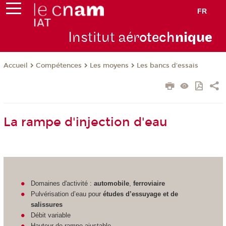
FR
Institut aér
otech
niqu
e
Compétences
Les moyens
Les bancs d'essais
Accueil
La rampe d'injection d'eau
Domaines d'activité :
automobile
,
ferroviaire
Pulvérisation d’eau pour
études d’essuyage et de
salissures
Débit variable
Hauteur de rampe ajustable