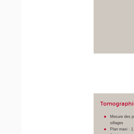
Tomographi
Mesure des pe
sillages
Plan maxi : 1