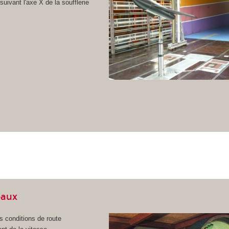
uivant l'axe X de la soufflerie
eaux
s conditions de route