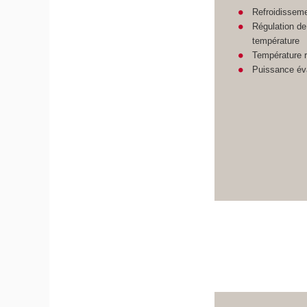
Refroidisseme
Régulation de 
température
Température r
Puissance é