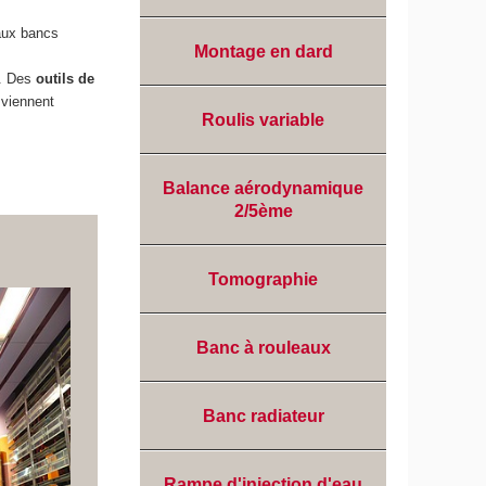
eaux bancs
Montage en dard
s. Des
outils de
 viennent
Roulis variable
Balance aérodynamique
2/5ème
Tomographie
Banc à rouleaux
Banc radiateur
Rampe d'injection d'eau