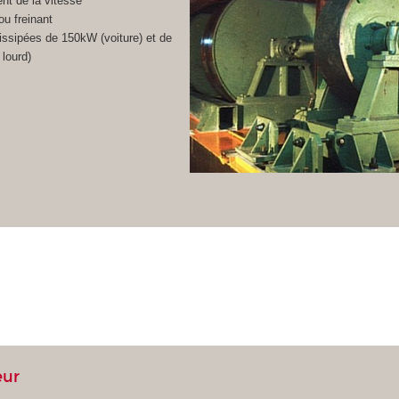
t de la vitesse
u freinant
ssipées de 150kW (voiture) et de
lourd)
eur