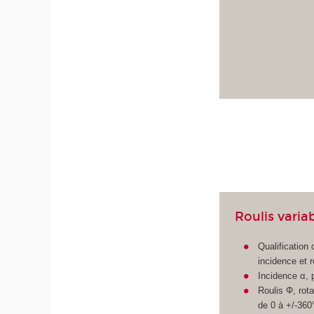
Roulis varia
Qualification
incidence et r
Incidence α, p
Roulis Φ, rota
de 0 à +/-360