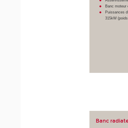
Asservissemen
Banc moteur o
Puissances di
315kW (poids 
Banc radiat