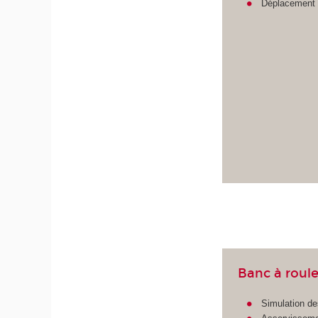
Déplacement s
Banc à roul
Simulation de