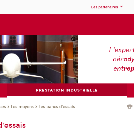
Les partenaires
L'expert
aér
ody
ent
rep
PRESTATION INDUSTRIELLE
ces
Les moyens
Les bancs d'essais
d'essais