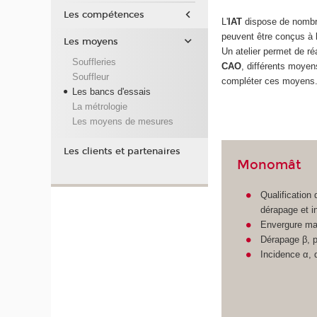
Les compétences
L'
IAT
dispose de nomb
peuvent être conçus à
Les moyens
Un atelier permet de ré
Souffleries
CAO
, différents moyen
Souffleur
compléter ces moyens
Les bancs d'essais
La métrologie
Les moyens de mesures
Les clients et partenaires
Monomât
Qualification
dérapage et i
Envergure ma
Dérapage β, pl
Incidence α, 