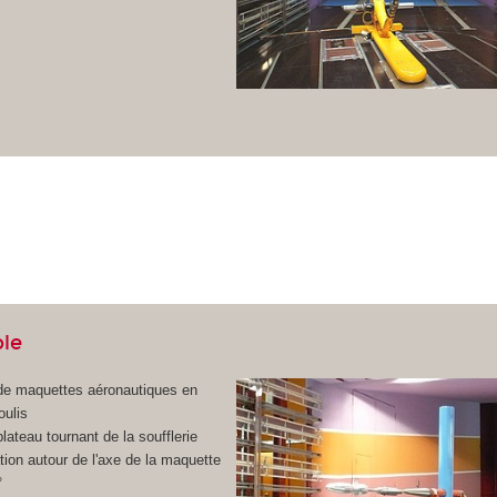
ble
 de maquettes aéronautiques en
oulis
lateau tournant de la soufflerie
tion autour de l'axe de la maquette
°