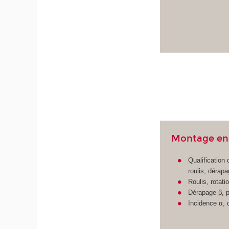
Montage en
Qualification
roulis, dérapa
Roulis, rotat
Dérapage β, pl
Incidence α, 