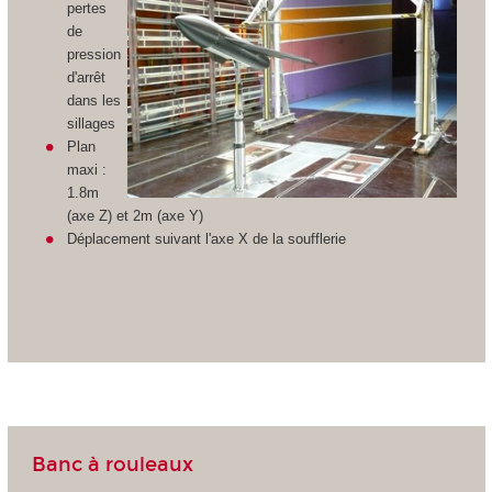
pertes
de
pression
d'arrêt
dans les
sillages
Plan
maxi :
1.8m
(axe Z) et 2m (axe Y)
Déplacement suivant l'axe X de la soufflerie
Banc à rouleaux