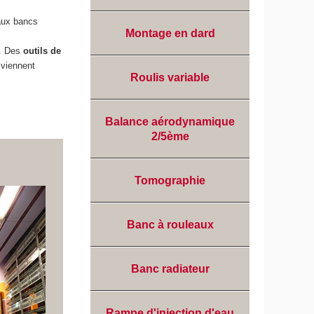
eaux bancs
Montage en dard
s. Des
outils de
 viennent
Roulis variable
Balance aérodynamique
2/5ème
Tomographie
Banc à rouleaux
Banc radiateur
Rampe d'injection d'eau