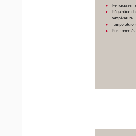
Refroidisseme
Régulation de 
température
Température r
Puissance é