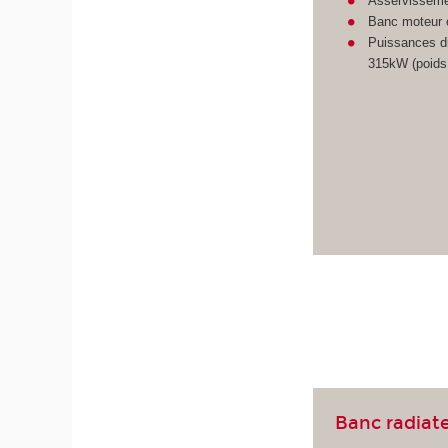
Asservissemen
Banc moteur o
Puissances di
315kW (poids 
Banc radiat