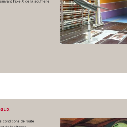
uivant l'axe X de la soufflerie
eaux
s conditions de route