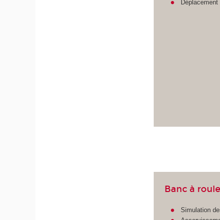
Déplacement s
Banc à roul
Simulation de