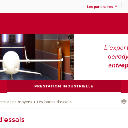
Les partenaires
L'expert
aér
ody
ent
rep
PRESTATION INDUSTRIELLE
ces
Les moyens
Les bancs d'essais
d'essais