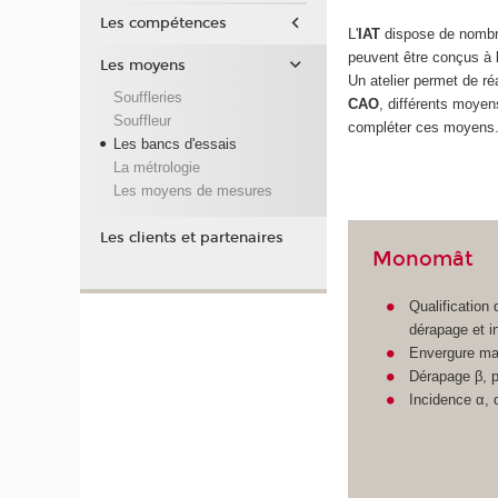
Les compétences
L'
IAT
dispose de nomb
peuvent être conçus à
Les moyens
Un atelier permet de ré
Souffleries
CAO
, différents moyen
Souffleur
compléter ces moyens
Les bancs d'essais
La métrologie
Les moyens de mesures
Les clients et partenaires
Monomât
Qualification
dérapage et i
Envergure ma
Dérapage β, pl
Incidence α, 