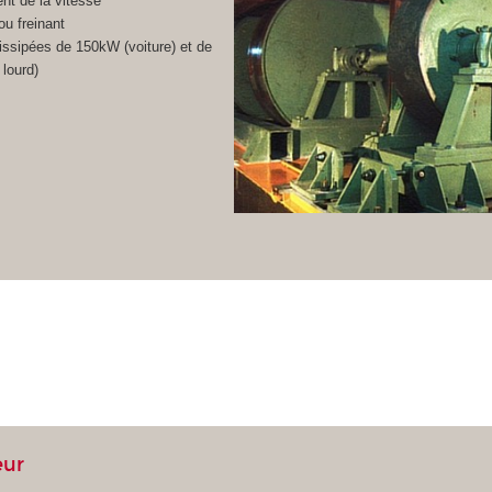
t de la vitesse
u freinant
ssipées de 150kW (voiture) et de
lourd)
eur