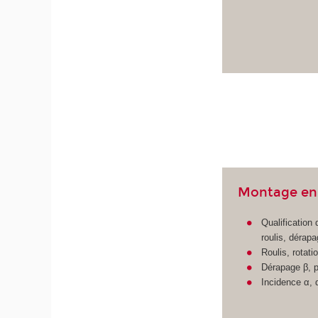
Montage en
Qualification
roulis, dérapa
Roulis, rotat
Dérapage β, pl
Incidence α, 