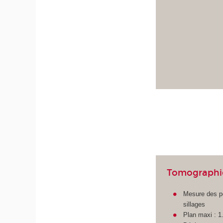
Tomographi
Mesure des pe
sillages
Plan maxi : 1