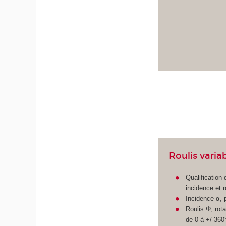
Roulis varia
Qualification
incidence et r
Incidence α, p
Roulis Φ, rota
de 0 à +/-360