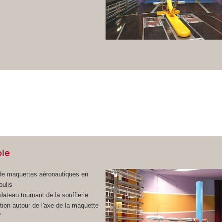
ble
 de maquettes aéronautiques en
oulis
lateau tournant de la soufflerie
tion autour de l'axe de la maquette
°